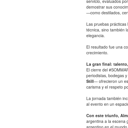
servicio, evaluados po
demostrar sus conocimi
—como destilados, cerve
Las pruebas prácticas l
técnica, sino también l
elegancia.
El resultado fue una c
crecimiento.
La gran final: talent
El cierre del #SOMMAR
periodistas, bodegas y 
Still
— ofrecieron un es
carisma y el respeto po
La jornada también inc
al evento en un espaci
Con este triunfo, Alm
argentina a la escena 
argentino en el mundo