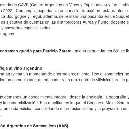
sada de CAVE (Centro Argentino de Vinos y Espirituosas) y fue finali
 2022. Con amplia experiencia en servicio, trabajó en restaurantes c
La Bourgogne y Tegui, además de realizar una pasantía en Le Suquet
 es ejecutiva de cuentas en las distribuidoras Áurea y Punto, docente 
y asesorías especializadas.
araguay.
 certamen quedó para Patricio Zárate
, mientras que James Still se lle
leja al vino argentino
ina atraviesa un momento de enorme crecimiento. Hoy el sommelier no
sino un comunicador, un educador y un nexo entre la vitivinicultura, la 
icio demanda un conocimiento integral: desde la enología, la geografía y
a y la comercialización. Esa amplitud es la que el Concurso Mejor Somm
a en cada edición, consolidando el profesionalismo y la proyección de 
.
ión Argentina de Sommeliers (AAS)