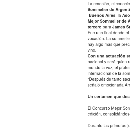
La emoción, el conocim
Sommelier de Argent
Buenos Aires
, la
Aso
Mejor Sommelier de 
tercero
para
James St
Fue una final donde el 
vocación. La sommeller
hay algo más que precis
vino.
Con una actuación so
nacional y será quien 
mundo la voz, el profes
internacional de la som
“Después de tanto sacr
señaló emocionada Arri
Un certamen que desa
El Concurso Mejor Som
edición, consolidándos
Durante las primeras jo