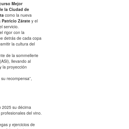
urso Mejor
de la Ciudad de
ta
como la nueva
a
Patricio Zárate
y el
l servicio.
l rigor con la
ue detrás de cada copa
mitir la cultura del
te de la sommellerie
ASI), llevando al
y la proyección
e su recompensa”,
en 2025 su décima
profesionales del vino.
egas y ejercicios de