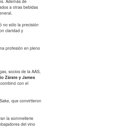
ales. Además de
ados a otras bebidas
eneral.
ó no sólo la precisión
on claridad y
una profesión en pleno
as, socios de la AAS,
cio Zárate y James
 combinó con el
Sake, que convirtieron
van la sommellerie
mbajadores del vino