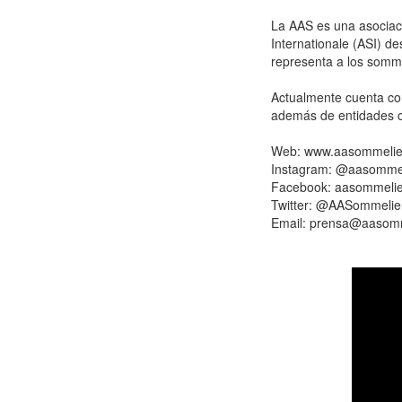
La AAS es una asociaci
Internationale (ASI) de
representa a los somme
Actualmente cuenta con
además de entidades c
Web: www.aasommelie
Instagram: @aasommel
Facebook: aasommelie
Twitter: @AASommelie
Email: prensa@aasomm