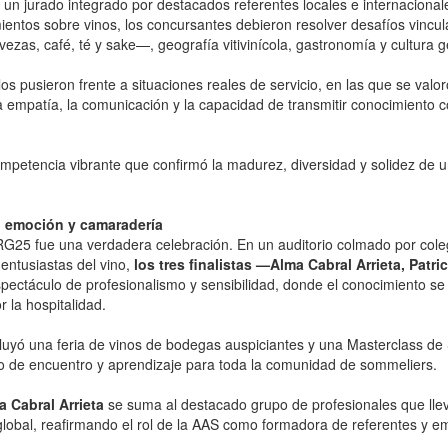
r un jurado integrado por destacados referentes locales e internacion
entos sobre vinos, los concursantes debieron resolver desafíos vincul
zas, café, té y sake—, geografía vitivinícola, gastronomía y cultura g
os pusieron frente a situaciones reales de servicio, en las que se valor
a empatía, la comunicación y la capacidad de transmitir conocimiento c
ompetencia vibrante que confirmó la madurez, diversidad y solidez de 
o, emoción y camaradería
G25 fue una verdadera celebración. En un auditorio colmado por coleg
entusiastas del vino,
los tres finalistas —Alma Cabral Arrieta, Patri
pectáculo de profesionalismo y sensibilidad, donde el conocimiento se
r la hospitalidad.
luyó una feria de vinos de bodegas auspiciantes y una Masterclass de 
o de encuentro y aprendizaje para toda la comunidad de sommeliers.
a Cabral Arrieta
se suma al destacado grupo de profesionales que lle
global, reafirmando el rol de la AAS como formadora de referentes y e
.