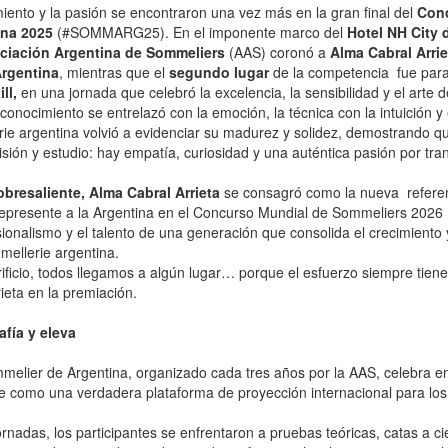
iento y la pasión se encontraron una vez más en la gran final del
Conc
ina 2025
(#SOMMARG25). En el imponente marco del
Hotel NH City 
ciación Argentina de Sommeliers
(AAS) coronó a
Alma Cabral Arrie
Argentina
, mientras que el
segundo lugar
de la competencia fue par
ill,
en una jornada que celebró la excelencia, la sensibilidad y el arte de
conocimiento se entrelazó con la emoción, la técnica con la intuición y e
ie argentina volvió a evidenciar su madurez y solidez, demostrando q
ión y estudio: hay empatía, curiosidad y una auténtica pasión por trans
bresaliente, Alma Cabral Arrieta
se consagró como la nueva referen
represente a la Argentina en el Concurso Mundial de Sommeliers 2026 (
ionalismo y el talento de una generación que consolida el crecimiento 
mellerie argentina.
ificio, todos llegamos a algún lugar… porque el esfuerzo siempre tien
eta en la premiación.
fía y eleva
melier de Argentina, organizado cada tres años por la AAS, celebra 
e como una verdadera plataforma de proyección internacional para los 
rnadas, los participantes se enfrentaron a pruebas teóricas, catas a ci