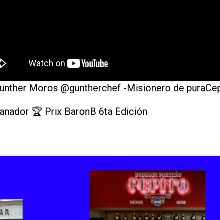
unther Moros @guntherchef -Misionero de puraCe
anador 🏆 Prix BaronB 6ta Edición