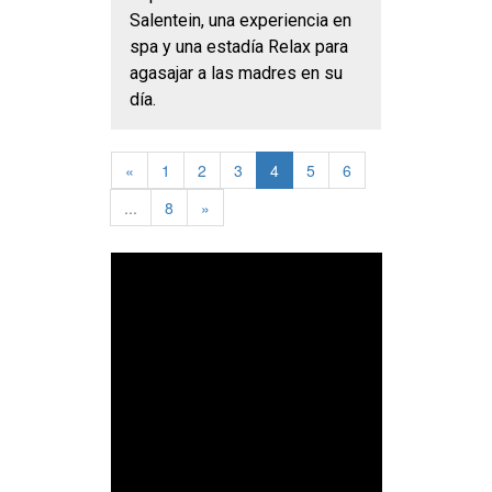
Salentein, una experiencia en
spa y una estadía Relax para
agasajar a las madres en su
día.
«
1
2
3
4
5
6
...
8
»