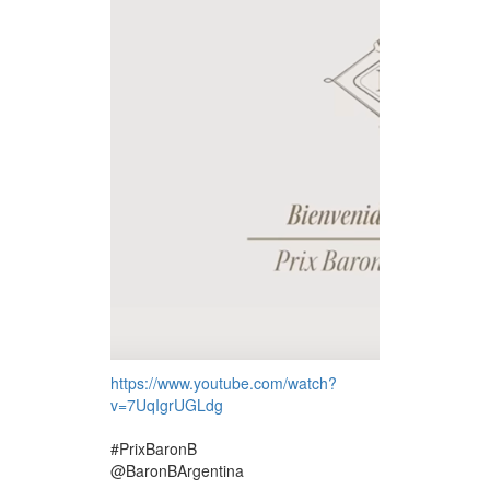
https://www.youtube.com/watch?
v=7UqIgrUGLdg
#PrixBaronB
@BaronBArgentina