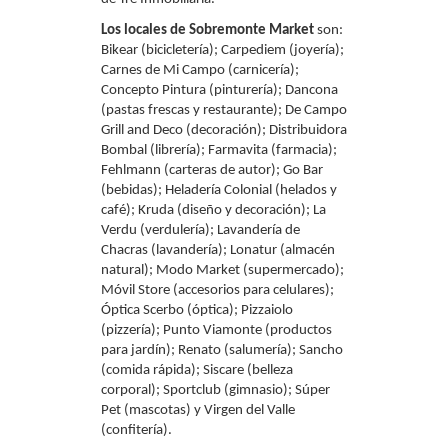
Los locales de Sobremonte Market
son:
Bikear (bicicletería); Carpediem (joyería);
Carnes de Mi Campo (carnicería);
Concepto Pintura (pinturería); Dancona
(pastas frescas y restaurante); De Campo
Grill and Deco (decoración); Distribuidora
Bombal (librería); Farmavita (farmacia);
Fehlmann (carteras de autor); Go Bar
(bebidas); Heladería Colonial (helados y
café); Kruda (diseño y decoración); La
Verdu (verdulería); Lavandería de
Chacras (lavandería); Lonatur (almacén
natural); Modo Market (supermercado);
Móvil Store (accesorios para celulares);
Óptica Scerbo (óptica); Pizzaiolo
(pizzería); Punto Viamonte (productos
para jardín); Renato (salumería); Sancho
(comida rápida); Siscare (belleza
corporal); Sportclub (gimnasio); Súper
Pet (mascotas) y Virgen del Valle
(confitería).