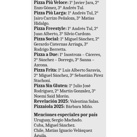
Pizza Più Veloce:
1° Javier Jara, 2°
Enzo Gómez, 3° Andrés Tul.
Pizza Più Larga:
1° Andrés Tul, 2°
Jairo Carrizo Peñaloza, 3° Matías
Hidalgo.
Pizza Freestyle:
1° Andrés Tul, 2°
Juan Alberto, 3° Silvio Cardozo.
Pizza Social:
1° Miguel Sánchez, 2°
Gerardo Cisternas Arriaga, 3°
Rodrigo Berretta.
Pizza a Due:
1° Inostroza – Cáceres,
2° Sánchez – Dorrego, 3° Sanna –
Azcona.
Pizza Frita:
1° Luis Alberto Saravia,
2° Miguel Sánchez, 3° Sebastián Pirez
Stachoni.
Pizza Sin Gluten:
1° Julio José
Rodríguez, 2° Martín Gonzalez, 3°
Noemí Said Morón.
Revelación 2025:
Valentina Salas.
Pizzaiola 2025:
Bárbara Miño.
Menciones especiales por país
Uruguay, Sergio Machado.
Cuba, Miguel Sánchez.
Chile, Matías Ignacio Velásquez
Águila.